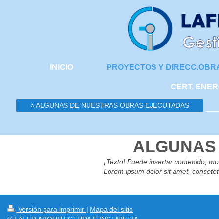
INICIO
PROYECTOS Y DIRECC.OBR
CERT. ENER
○ ALGUNAS DE NUESTRAS OBRAS EJECUTADAS
ALGUNAS
¡Texto! Puede insertar contenido, mov
Lorem ipsum dolor sit amet, consetet
Versión para imprimir
|
Mapa del sitio