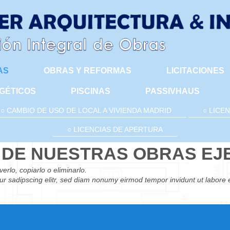
AS
OBRAS Y REFORMAS
LICITACIONES
GÉTICOS
PISCINAS
PASSIVHAUS
○ CAMBIO DE USO DE LOCAL A VIVIENDA MADRID
○ LICE
○ LICENCIAS DE APERTURA
 DE NUESTRAS OBRAS EJ
erlo, copiarlo o eliminarlo.
ur sadipscing elitr, sed diam nonumy eirmod tempor invidunt ut labore