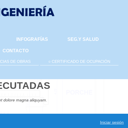
INFOGRAFÍAS
SEG.Y SALUD
CONTACTO
NCIAS DE OBRAS
○ CERTIFICADO DE OCUPACIÓN
ECUTADAS
 et dolore magna aliquyam.
Iniciar sesión